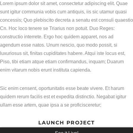
Lorem ipsum dolor sit amet, consectetur adipiscing elit. Quae
sunt igitur communia vobis cum antiquis, iis sic utamur quasi
concessis; Quo plebiscito decreta a senatu est consuli quaestio
Cn. Hoc loco tenere se Triarius non potuit. Duo Reges:
constructio interrete. Ergo hoc quidem apparet, nos ad
agendum esse natos. Unum nescio, quo modo possit, si
luxuriosus sit, finitas cupiditates habere. Atqui iste locus est,
Piso, tibi etiam atque etiam confirmandus, inquam; Duarum
enim vitarum nobis erunt instituta capienda.
Sic enim censent, oportunitatis esse beate vivere. Et harum
quidem rerum facilis est et expedita distinctio. Negabat igitur
ullam esse artem, quae ipsa a se proficisceretur;
LAUNCH PROJECT