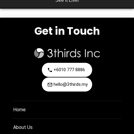
See it Live!
Get in Touch
+6010 777 8886
hello@3thirds.my
Home
About Us