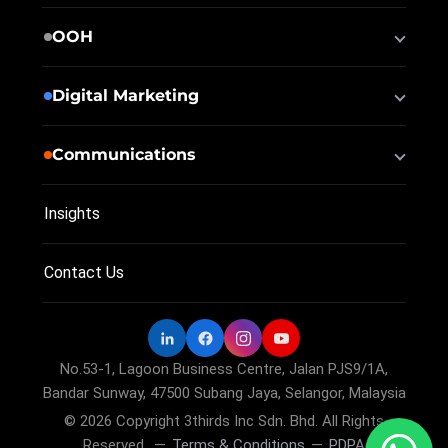
OOH
OOH
Digital Marketing
KL Sentral AdPanels
Digital Marketing
Communications
EPICscreen Cinema Advertising
Google Ads
Communications
Insights
Google Search Ads
AI/O
Contact Us
YouTube Ads
3rdWave
Social Media Ads
Website Development
No.53-1, Lagoon Business Centre, Jalan PJS9/1A,
Google Business Profile
Bandar Sunway, 47500 Subang Jaya, Selangor, Malaysia
© 2026 Copyright 3thirds Inc Sdn. Bhd. All Rights
Reserved
—
Terms & Conditions
—
PDPA